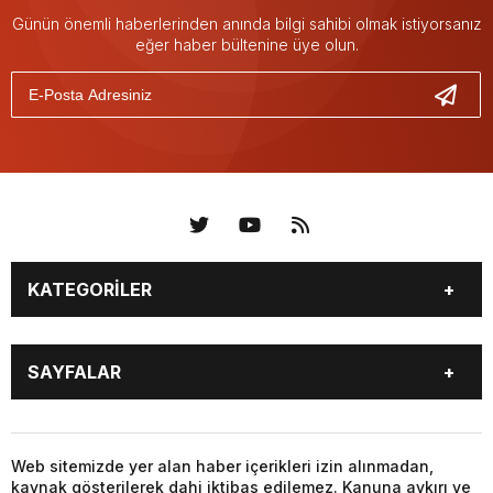
Günün önemli haberlerinden anında bilgi sahibi olmak istiyorsanız
eğer haber bültenine üye olun.
KATEGORİLER
KÜNYE
BİZE ULAŞIN
SAYFALAR
KENTLER VE BAŞKANLARI
SOSYAL MEDYA
Web sitemizde yer alan haber içerikleri izin alınmadan,
kaynak gösterilerek dahi iktibas edilemez. Kanuna aykırı ve