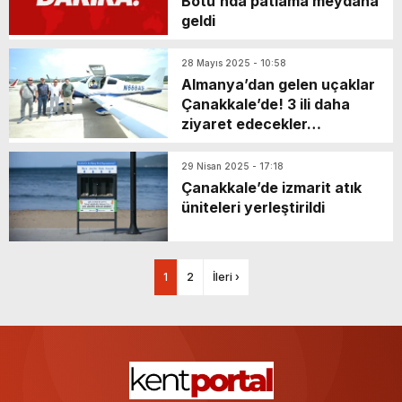
Botu’nda patlama meydana
geldi
28 Mayıs 2025 - 10:58
Almanya’dan gelen uçaklar
Çanakkale’de! 3 ili daha
ziyaret edecekler…
29 Nisan 2025 - 17:18
Çanakkale’de izmarit atık
üniteleri yerleştirildi
1
2
İleri ›