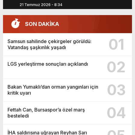
21 Temmuz 2026 - 8:34
0
SON DAKİKA
01
Samsun sahilinde çekirgeler görüldü:
Vatandaş şaşkınlık yaşadı
02
LGS yerleştirme sonuçları açıklandı
03
Bakan Yumaklı’dan orman yangınları için
kritik uyarı
04
Fettah Can, Bursaspor’a özel marş
besteledi
İHA saldırısına uğrayan Reyhan Sarı