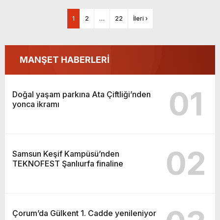
1
2
…
22
İleri ›
MANŞET HABERLERİ
01
Doğal yaşam parkına Ata Çiftliği’nden
yonca ikramı
02
Samsun Keşif Kampüsü’nden
TEKNOFEST Şanlıurfa finaline
Çorum’da Gülkent 1. Cadde yenileniyor