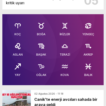
05
kritik uyarı
KOÇ
BOĞA
İKİZLER
YENGEÇ
ASLAN
BAŞAK
TERAZİ
AKREP
YAY
OĞLAK
KOVA
BALIK
02 Ağustos 2026 - 11:18
Canik’te enerji avcıları sahada bir
araya geldi