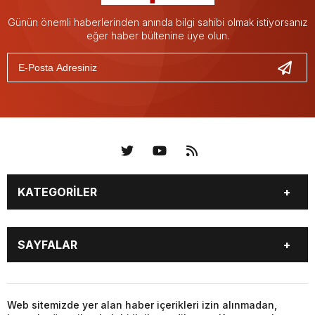
Günün önemli haberlerinden anında bilgi sahibi olmak istiyorsanız
eğer haber bültenine üye olun.
KATEGORİLER
KÜNYE
BİZE ULAŞIN
SAYFALAR
KENTLER VE BAŞKANLARI
SOSYAL MEDYA
Web sitemizde yer alan haber içerikleri izin alınmadan,