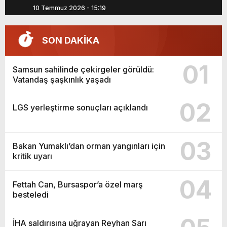
10 Temmuz 2026 - 15:19
2
SON DAKİKA
01
Samsun sahilinde çekirgeler görüldü:
Vatandaş şaşkınlık yaşadı
02
LGS yerleştirme sonuçları açıklandı
03
Bakan Yumaklı’dan orman yangınları için
kritik uyarı
04
Fettah Can, Bursaspor’a özel marş
besteledi
İHA saldırısına uğrayan Reyhan Sarı