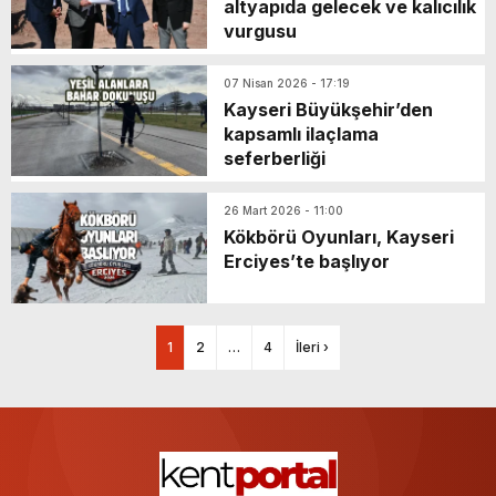
altyapıda gelecek ve kalıcılık
vurgusu
07 Nisan 2026 - 17:19
Kayseri Büyükşehir’den
kapsamlı ilaçlama
seferberliği
26 Mart 2026 - 11:00
Kökbörü Oyunları, Kayseri
Erciyes’te başlıyor
1
2
…
4
İleri ›