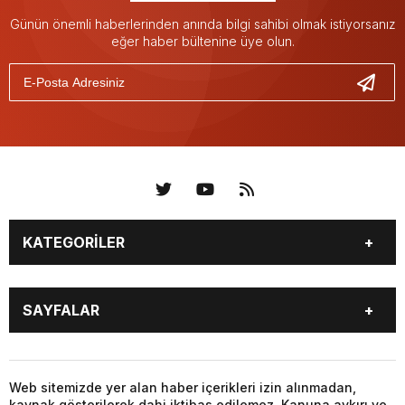
Günün önemli haberlerinden anında bilgi sahibi olmak istiyorsanız
eğer haber bültenine üye olun.
KATEGORİLER
KÜNYE
BİZE ULAŞIN
SAYFALAR
KENTLER VE BAŞKANLARI
SOSYAL MEDYA
Web sitemizde yer alan haber içerikleri izin alınmadan,
kaynak gösterilerek dahi iktibas edilemez. Kanuna aykırı ve