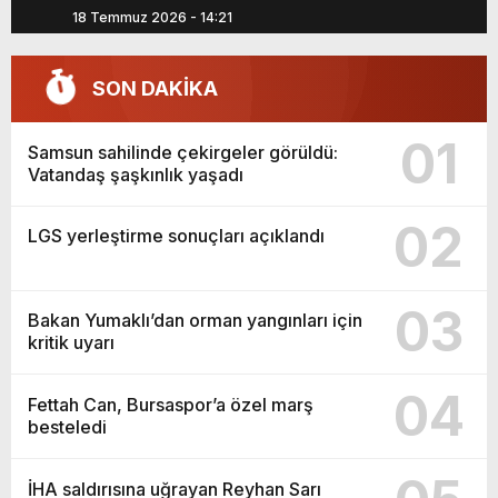
18 Temmuz 2026 - 14:21
04 Te
SON DAKİKA
01
Samsun sahilinde çekirgeler görüldü:
Vatandaş şaşkınlık yaşadı
02
LGS yerleştirme sonuçları açıklandı
03
Bakan Yumaklı’dan orman yangınları için
kritik uyarı
04
Fettah Can, Bursaspor’a özel marş
besteledi
İHA saldırısına uğrayan Reyhan Sarı