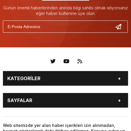
Günün önemli haberlerinden anında bilgi sahibi olmak istiyorsanız
eğer haber bültenine üye olun.
KATEGORİLER
KÜNYE
BİZE ULAŞIN
SAYFALAR
KENTLER VE BAŞKANLARI
SOSYAL MEDYA
Web sitemizde yer alan haber içerikleri izin alınmadan,
kaynak gösterilerek dahi iktibas edilemez. Kanuna aykırı ve