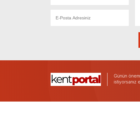
Günün önemli
istiyorsanız