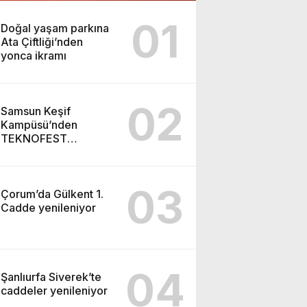
01
Doğal yaşam parkına
Ata Çiftliği’nden
yonca ikramı
02
Samsun Keşif
Kampüsü’nden
TEKNOFEST
Şanlıurfa finaline
03
Çorum’da Gülkent 1.
Cadde yenileniyor
04
Şanlıurfa Siverek’te
caddeler yenileniyor