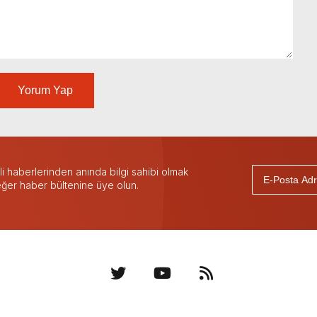
Yorum Yap
 haberlerinden anında bilgi sahibi olmak
 eğer haber bültenine üye olun.