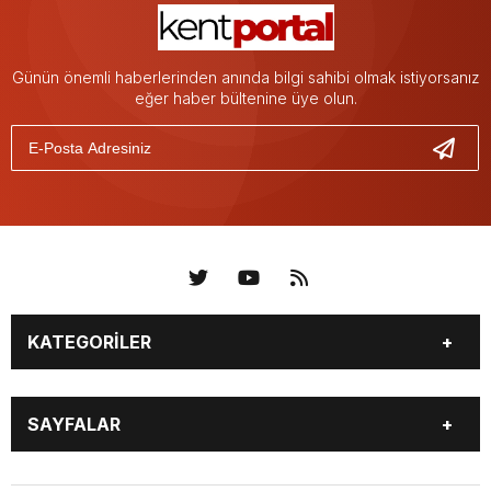
Günün önemli haberlerinden anında bilgi sahibi olmak istiyorsanız
eğer haber bültenine üye olun.
KATEGORİLER
KÜNYE
BİZE ULAŞIN
SAYFALAR
KENTLER VE BAŞKANLARI
SOSYAL MEDYA