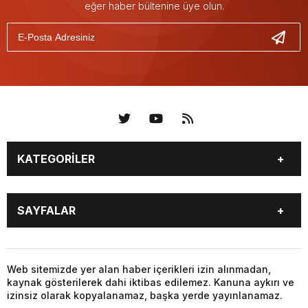
eğer haber bültenine üye olun.
KATEGORİLER
KÜNYE
BİZE ULAŞIN
SAYFALAR
KENTLER VE BAŞKANLARI
SOSYAL MEDYA
Web sitemizde yer alan haber içerikleri izin alınmadan,
kaynak gösterilerek dahi iktibas edilemez. Kanuna aykırı ve
izinsiz olarak kopyalanamaz, başka yerde yayınlanamaz.