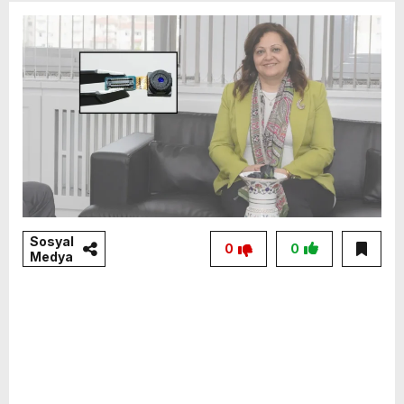
Sosyal
0
0
Medya