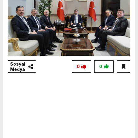
Sosyal
0
0
Medya