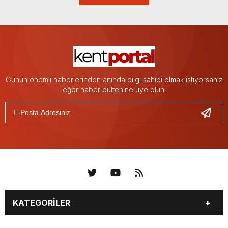
Günün önemli haberlerinden anında bilgi sahibi olmak istiyorsanız
eğer haber bültenine üye olun.
KATEGORİLER
KÜNYE
BİZE ULAŞIN