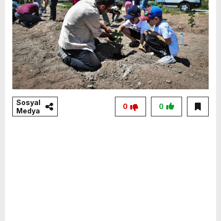
Sosyal
0
0
Medya