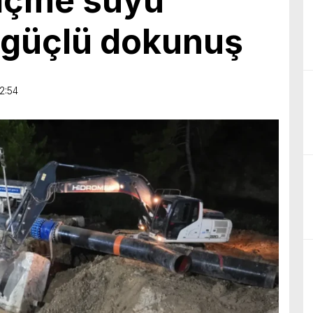
 içme suyu
a güçlü dokunuş
2:54