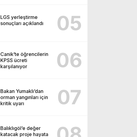
05
LGS yerleştirme
sonuçları açıklandı
06
Canik’te öğrencilerin
KPSS ücreti
karşılanıyor
07
Bakan Yumaklı’dan
orman yangınları için
kritik uyarı
08
Balıklıgöl’e değer
katacak proje hayata