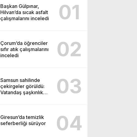
01
Başkan Gülpınar,
Hilvan’da sıcak asfalt
çalışmalarını inceledi
02
Çorum’da öğrenciler
sıfır atık çalışmalarını
inceledi
03
Samsun sahilinde
çekirgeler görüldü:
Vatandaş şaşkınlık
yaşadı
04
Giresun’da temizlik
seferberliği sürüyor