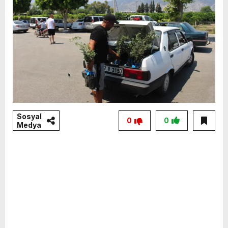
Sosyal
0
0
Medya