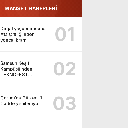
MANŞET HABERLERİ
01
Doğal yaşam parkına
Ata Çiftliği’nden
yonca ikramı
02
Samsun Keşif
Kampüsü’nden
TEKNOFEST
Şanlıurfa finaline
03
Çorum’da Gülkent 1.
Cadde yenileniyor