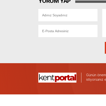
YORUM YAP
Günün önemli
istiyorsanız