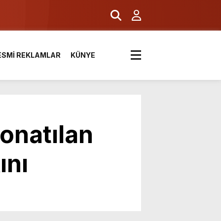
ESMİ REKLAMLAR
KÜNYE
onatılan
ını