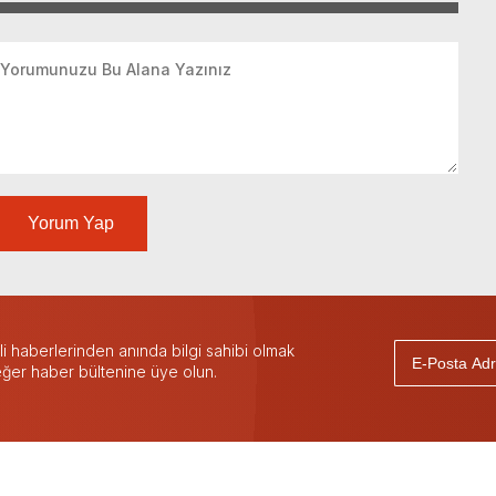
Yorum Yap
 haberlerinden anında bilgi sahibi olmak
 eğer haber bültenine üye olun.