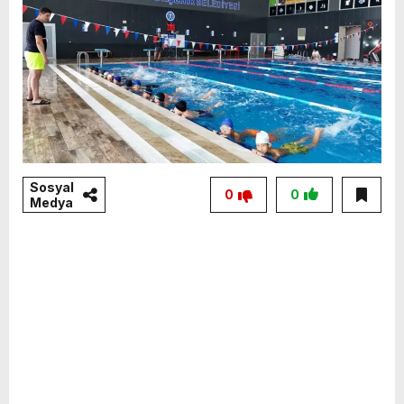
Sosyal
0
0
Medya