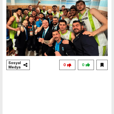
Sosyal
0
0
Medya