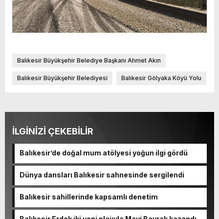
Balıkesir Büyükşehir Belediye Başkanı Ahmet Akın
Balıkesir Büyükşehir Belediyesi
Balıkesir Gölyaka Köyü Yolu
İLGİNİZİ ÇEKEBİLİR
Balıkesir’de doğal mum atölyesi yoğun ilgi gördü
Dünya dansları Balıkesir sahnesinde sergilendi
Balıkesir sahillerinde kapsamlı denetim
Balıkesir Erdek iki yeni plajıyla Mavi Bayrak kazandı