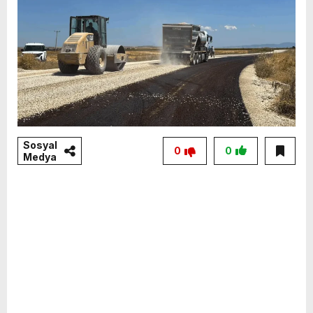
Sosyal
0
0
Medya