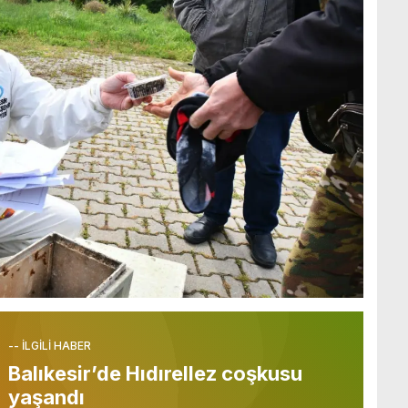
-- İLGİLİ HABER
Balıkesir’de Hıdırellez coşkusu
yaşandı