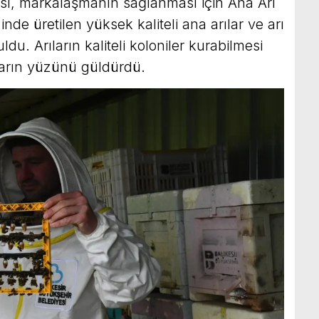
ası, markalaşmanın sağlanması için Ana Arı
nde üretilen yüksek kaliteli ana arılar ve arı
ldu. Arıların kaliteli koloniler kurabilmesi
ların yüzünü güldürdü.