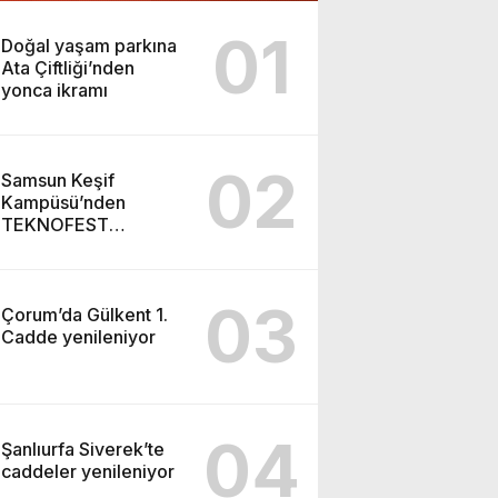
01
Doğal yaşam parkına
Ata Çiftliği’nden
yonca ikramı
02
Samsun Keşif
Kampüsü’nden
TEKNOFEST
Şanlıurfa finaline
03
Çorum’da Gülkent 1.
Cadde yenileniyor
04
Şanlıurfa Siverek’te
caddeler yenileniyor