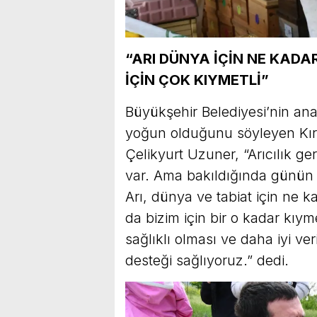
“ARI DÜNYA İÇİN NE KADA
İÇİN ÇOK KIYMETLİ”
Büyükşehir Belediyesi’nin ana 
yoğun olduğunu söyleyen Kırs
Çelikyurt Uzuner, “Arıcılık ge
var. Ama bakıldığında günün s
Arı, dünya ve tabiat için ne k
da bizim için bir o kadar kıym
sağlıklı olması ve daha iyi ve
desteği sağlıyoruz.” dedi.