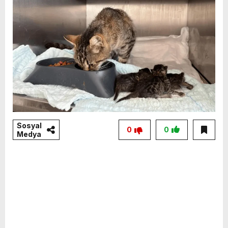
Sosyal
0
0
Medya