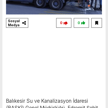
Sosyal
0
0
Medya
Balıkesir Su ve Kanalizasyon İdaresi
(BASKİ) Genel Müdürlüğü, Edremit Şehit