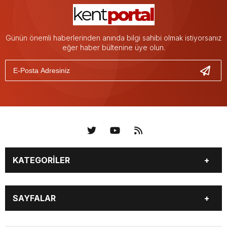
Günün önemli haberlerinden anında bilgi sahibi olmak istiyorsanız
eğer haber bültenine üye olun.
KATEGORİLER
KÜNYE
BİZE ULAŞIN
SAYFALAR
KENTLER VE BAŞKANLARI
SOSYAL MEDYA