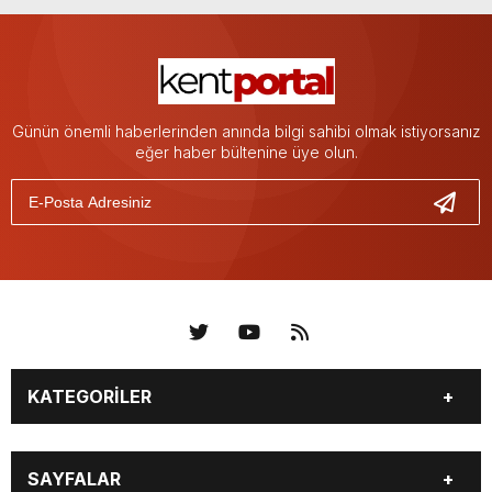
Günün önemli haberlerinden anında bilgi sahibi olmak istiyorsanız
eğer haber bültenine üye olun.
KATEGORİLER
KÜNYE
BİZE ULAŞIN
SAYFALAR