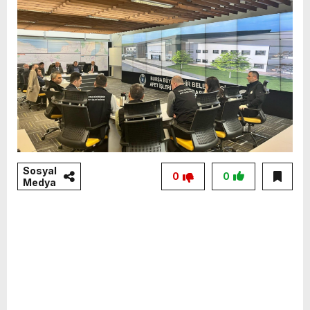
Sosyal
0
0
Medya