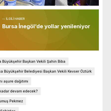
-- İLGİLİ HABER
Bursa İnegöl’de yollar yenileniyor
a Büyükşehir Başkan Vekili Şahin Biba
sa Büyükşehir Belediyesi Başkan Vekili Kevser Öztürk
nı aşure dağıtımı
 kadar devam edecek?
Okumuş Pekmez
s Şahintaş