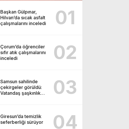
01
Başkan Gülpınar,
Hilvan’da sıcak asfalt
çalışmalarını inceledi
02
Çorum’da öğrenciler
sıfır atık çalışmalarını
inceledi
03
Samsun sahilinde
çekirgeler görüldü:
Vatandaş şaşkınlık
yaşadı
04
Giresun’da temizlik
seferberliği sürüyor