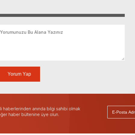
Yorum Yap
 haberlerinden anında bilgi sahibi olmak
 eğer haber bültenine üye olun.