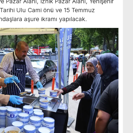
Pazar Alanı, İznik Pazar Alanı, Yenişehir
Tarihi Ulu Cami önü ve 15 Temmuz
daşlara aşure ikramı yapılacak.