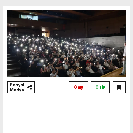
Sosyal
0
0
Medya