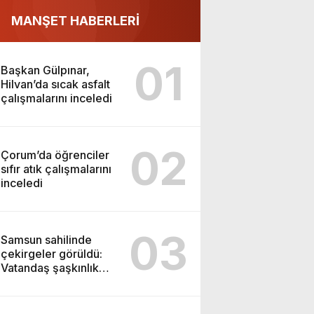
MANŞET HABERLERİ
01
Başkan Gülpınar,
Hilvan’da sıcak asfalt
çalışmalarını inceledi
02
Çorum’da öğrenciler
sıfır atık çalışmalarını
inceledi
03
Samsun sahilinde
çekirgeler görüldü:
Vatandaş şaşkınlık
yaşadı