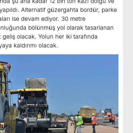
nda şu ana kadar 12 bin ton kazı dolgu ve
yapıldı. Alternatif güzergahta bordür, parke
maları ise devam ediyor. 30 metre
unluğunda bölünmüş yol olarak tasarlanan
t geliş olacak. Yolun her iki tarafında
 yaya kaldırımı olacak.