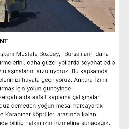
ENT
şkanı Mustafa Bozbey, “Bursalıların daha
sürmelerini, daha güzel yollarda seyahat edip
ay ulaşmalarını arzuluyoruz. Bu kapsamda
jelerimizi hayata geçiriyoruz. Ankara-İzmir
ırmak için yolun güneyinde
zergahta da asfalt kaplama çalışmaları
ündüz demeden yoğun mesai harcayarak
ve Karapınar köprüleri arasında kalan
ede bitirip halkımızın hizmetine sunacağız.