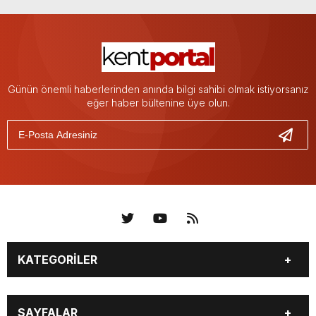
Günün önemli haberlerinden anında bilgi sahibi olmak istiyorsanız
eğer haber bültenine üye olun.
KATEGORİLER
KÜNYE
BİZE ULAŞIN
SAYFALAR