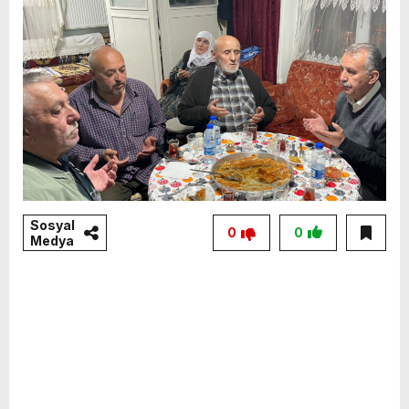
Sosyal
0
0
Medya