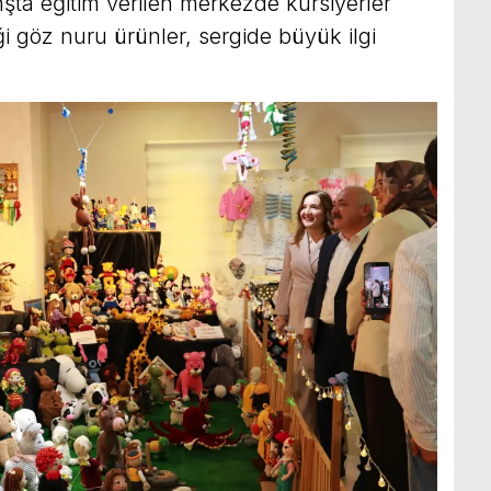
nşta eğitim verilen merkezde kursiyerler
i göz nuru ürünler, sergide büyük ilgi