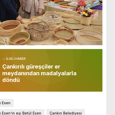
-- İLGİLİ HABER
Çankırılı güreşçiler er
meydanından madalyalarla
döndü
ı Esen
 Esen’in eşi Betül Esen
Çankırı Belediyesi