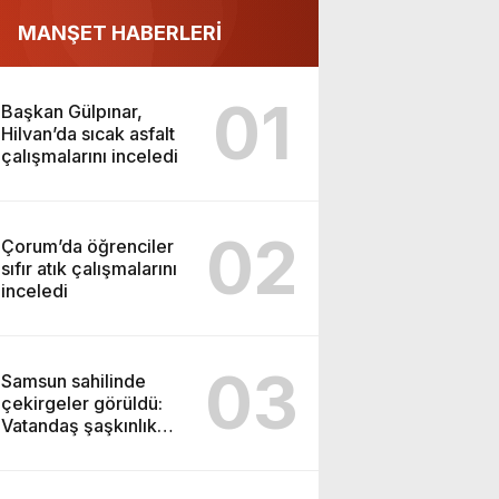
MANŞET HABERLERİ
01
Başkan Gülpınar,
Hilvan’da sıcak asfalt
çalışmalarını inceledi
02
Çorum’da öğrenciler
sıfır atık çalışmalarını
inceledi
03
Samsun sahilinde
çekirgeler görüldü:
Vatandaş şaşkınlık
yaşadı