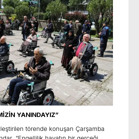
MİZİN YANINDAYIZ”
leştirilen törende konuşan Çarşamba
ar, “Engellilik hayatın bir gerçeği.