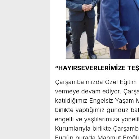
“HAYIRSEVERLERİMİZE TE
Çarşamba’mızda Özel Eğitim O
vermeye devam ediyor. Çarşa
katıldığımız Engelsiz Yaşam 
birlikte yaptığımız gündüz ba
engelli ve yaşlılarımıza yönel
Kurumlarıyla birlikte Çarşam
Bugün burada Mahmut Eroğlu v