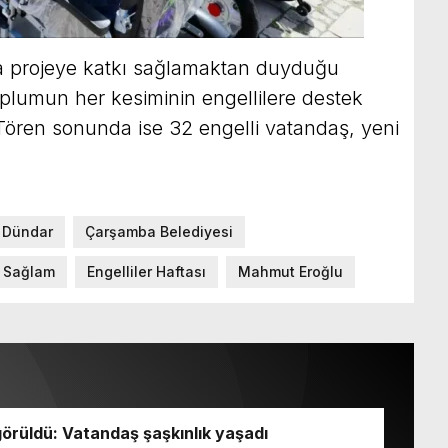
 projeye katkı sağlamaktan duyduğu
oplumun her kesiminin engellilere destek
 Tören sonunda ise 32 engelli vatandaş, yeni
 Dündar
Çarşamba Belediyesi
 Sağlam
Engelliler Haftası
Mahmut Eroğlu
örüldü: Vatandaş şaşkınlık yaşadı