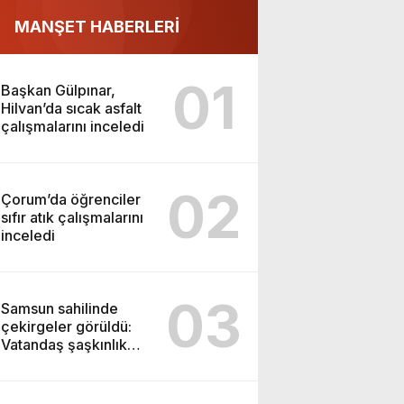
MANŞET HABERLERİ
01
Başkan Gülpınar,
Hilvan’da sıcak asfalt
çalışmalarını inceledi
02
Çorum’da öğrenciler
sıfır atık çalışmalarını
inceledi
03
Samsun sahilinde
çekirgeler görüldü:
Vatandaş şaşkınlık
yaşadı