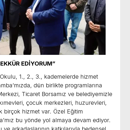
ŞEKKÜR EDİYORUM”
kulu, 1., 2., 3., kademelerde hizmet
mba’mızda, dün birlikte programlarına
Merkezi, Ticaret Borsamız ve belediyemizle
kımevleri, çocuk merkezleri, huzurevleri,
ik birçok hizmet var. Özel Eğitim
ba’mız bu yönde yol almaya devam ediyor.
e arkadaşlarının katkılarıyla bedensel