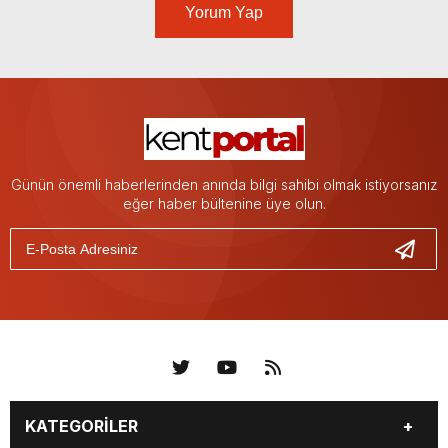
Yorum Yap
Günün önemli haberlerinden anında bilgi sahibi olmak istiyorsanız
eğer haber bültenine üye olun.
KATEGORİLER