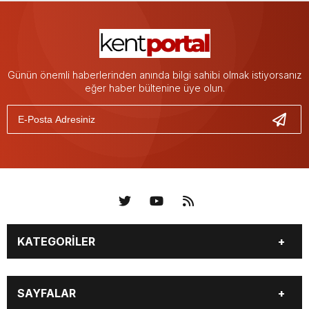
Günün önemli haberlerinden anında bilgi sahibi olmak istiyorsanız
eğer haber bültenine üye olun.
KATEGORİLER
KÜNYE
BİZE ULAŞIN
SAYFALAR