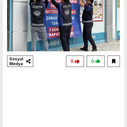
Sosyal
0
0
Medya