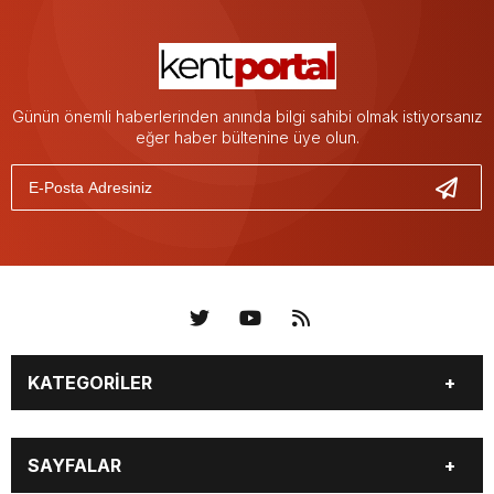
Günün önemli haberlerinden anında bilgi sahibi olmak istiyorsanız
eğer haber bültenine üye olun.
KATEGORİLER
KÜNYE
BİZE ULAŞIN
SAYFALAR