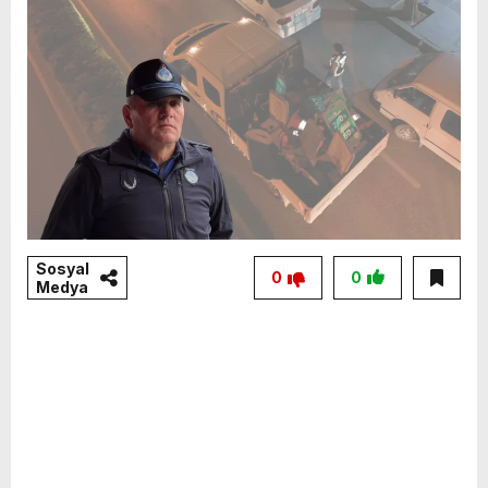
Sosyal
0
0
Medya