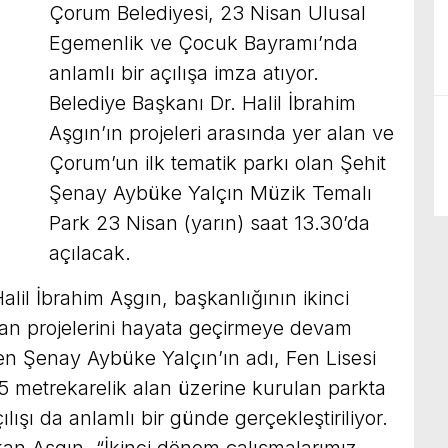
Çorum Belediyesi, 23 Nisan Ulusal
Egemenlik ve Çocuk Bayramı’nda
anlamlı bir açılışa imza atıyor.
Belediye Başkanı Dr. Halil İbrahim
Aşgın’ın projeleri arasında yer alan ve
Çorum’un ilk tematik parkı olan Şehit
Şenay Aybüke Yalçın Müzik Temalı
Park 23 Nisan (yarın) saat 13.30’da
açılacak.
lil İbrahim Aşgın, başkanlığının ikinci
an projelerini hayata geçirmeye devam
en Şenay Aybüke Yalçın’ın adı, Fen Lisesi
5 metrekarelik alan üzerine kurulan parkta
lışı da anlamlı bir günde gerçekleştiriliyor.
an Aşgın, “İkinci dönem çalışmalarımız