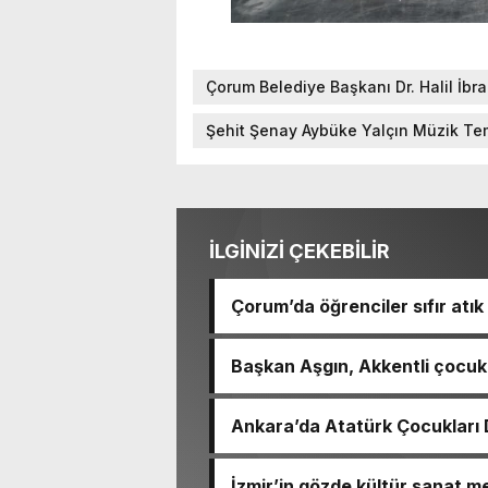
Çorum Belediye Başkanı Dr. Halil İbr
Şehit Şenay Aybüke Yalçın Müzik Tem
İLGİNİZİ ÇEKEBİLİR
Çorum’da öğrenciler sıfır atık 
Başkan Aşgın, Akkentli çocukl
Ankara’da Atatürk Çocukları D
İzmir’in gözde kültür sanat m