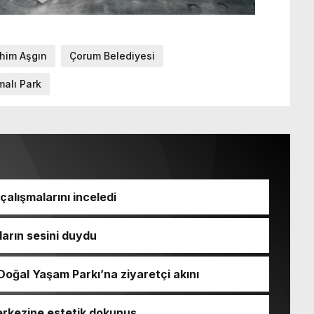
ahim Aşgın
Çorum Belediyesi
alı Park
çalışmalarını inceledi
arın sesini duydu
oğal Yaşam Parkı’na ziyaretçi akını
erkezine estetik dokunuş