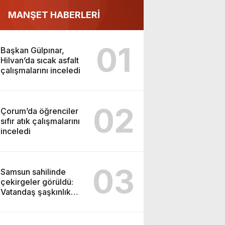
MANŞET HABERLERİ
01
Başkan Gülpınar,
Hilvan’da sıcak asfalt
çalışmalarını inceledi
02
Çorum’da öğrenciler
sıfır atık çalışmalarını
inceledi
03
Samsun sahilinde
çekirgeler görüldü:
Vatandaş şaşkınlık
yaşadı