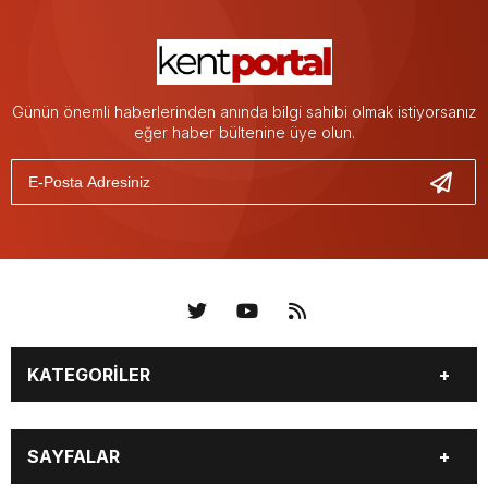
Günün önemli haberlerinden anında bilgi sahibi olmak istiyorsanız
eğer haber bültenine üye olun.
KATEGORİLER
KÜNYE
BİZE ULAŞIN
SAYFALAR