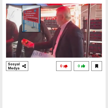
Sosyal
0
0
Medya