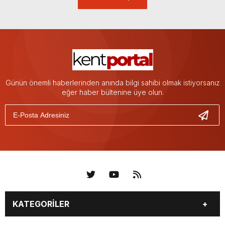
Günün önemli haberlerinden anında bilgi sahibi olmak istiyorsanız
eğer haber bültenine üye olun.
KATEGORİLER