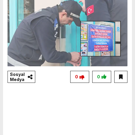
Sosyal
0
0
Medya