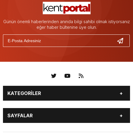
Günün önemli haberlerinden anında bilgi sahibi olmak istiyorsanız
eğer haber bültenine üye olun.
KATEGORİLER
KÜNYE
BİZE ULAŞIN
SAYFALAR
KENTLER VE BAŞKANLARI
SOSYAL MEDYA