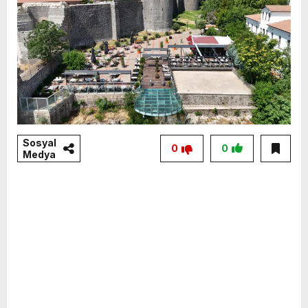
Sosyal
0
0
Medya