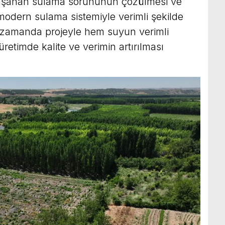
r yaşanan sulama sorununun çözülmesi ve
 modern sulama sistemiyle verimli şekilde
 zamanda projeyle hem suyun verimli
retimde kalite ve verimin artırılması