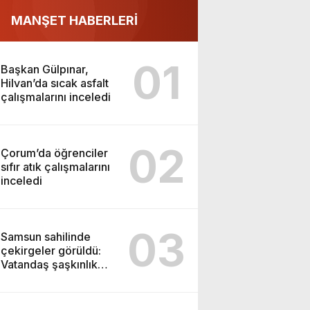
MANŞET HABERLERİ
01
Başkan Gülpınar,
Hilvan’da sıcak asfalt
çalışmalarını inceledi
02
Çorum’da öğrenciler
sıfır atık çalışmalarını
inceledi
03
Samsun sahilinde
çekirgeler görüldü:
Vatandaş şaşkınlık
yaşadı