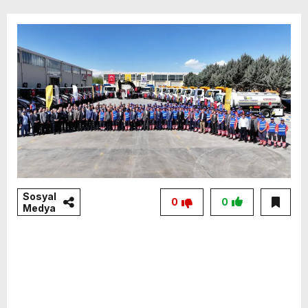
Sosyal
0
0
Medya