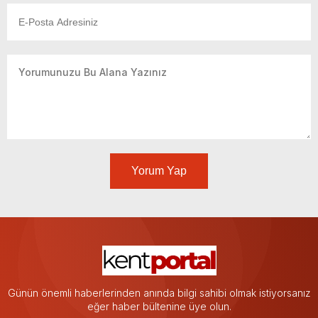
Yorum Yap
Günün önemli haberlerinden anında bilgi sahibi olmak istiyorsanız
eğer haber bültenine üye olun.