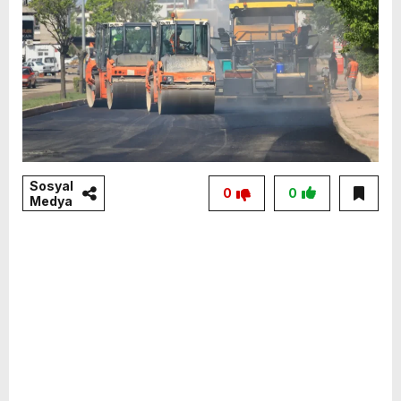
Sosyal
0
0
Medya