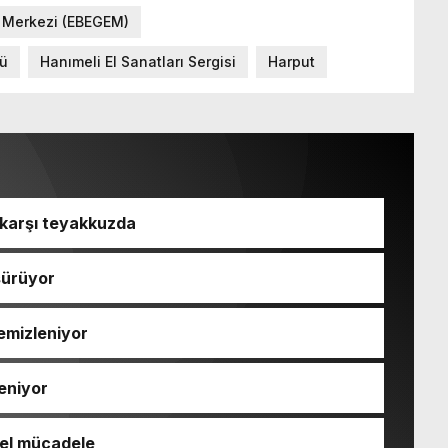
e Merkezi (EBEGEM)
ğü
Hanımeli El Sanatları Sergisi
Harput
e karşı teyakkuzda
sürüyor
emizleniyor
leniyor
rel mücadele