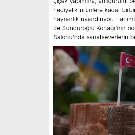
çiçek yapımına, amigurumi be
hediyelik ürünlere kadar birb
hayranlık uyandırıyor. Hanımla
de Sunguroğlu Konağı’nın bo
Salonu’nda sanatseverlerin b