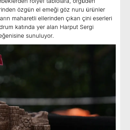
beklerden rölyef tablolara, örgüden
irinden özgün el emeği göz nuru ürünler
rın maharetli ellerinden çıkan çini eserleri
drum katında yer alan Harput Sergi
eğenisine sunuluyor.