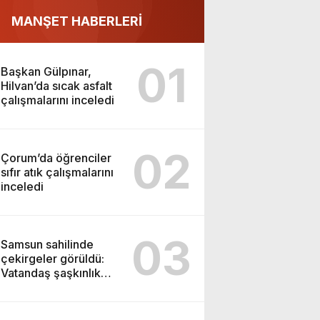
MANŞET HABERLERİ
01
Başkan Gülpınar,
Hilvan’da sıcak asfalt
çalışmalarını inceledi
02
Çorum’da öğrenciler
sıfır atık çalışmalarını
inceledi
03
Samsun sahilinde
çekirgeler görüldü:
Vatandaş şaşkınlık
yaşadı