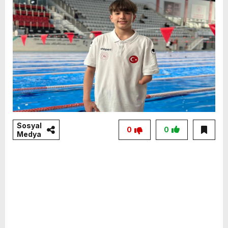
Sosyal
0
0
Medya