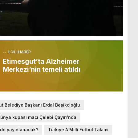
-- İLGİLİ HABER
Etimesgut’ta Alzheimer
Merkezi’nin temeli atıldı
t Belediye Başkanı Erdal Beşikcioğlu
ünya kupası maçı Çelebi Çayırı'nda
ede yayınlanacak?
Türkiye A Milli Futbol Takımı