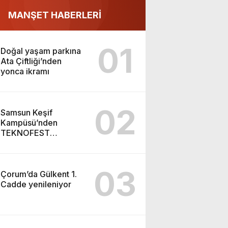
MANŞET HABERLERİ
01
Doğal yaşam parkına
Ata Çiftliği’nden
yonca ikramı
02
Samsun Keşif
Kampüsü’nden
TEKNOFEST
Şanlıurfa finaline
03
Çorum’da Gülkent 1.
Cadde yenileniyor