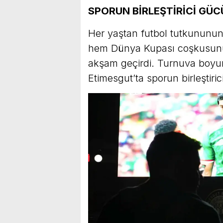
SPORUN BİRLEŞTİRİCİ GÜ
Her yaştan futbol tutkununun y
hem Dünya Kupası coşkusunu 
akşam geçirdi. Turnuva boyu
Etimesgut’ta sporun birleşti