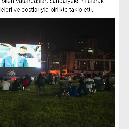
t bilen vatandaşlar, sandalyelerini alarak
leri ve dostlarıyla birlikte takip etti.