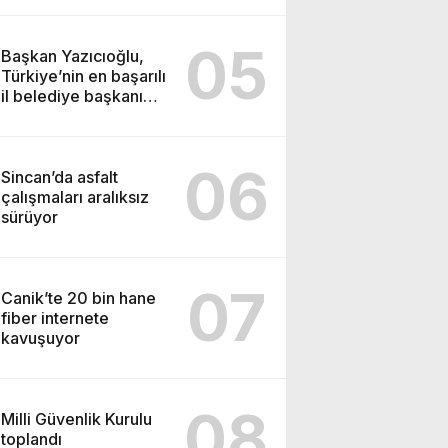
05
Başkan Yazıcıoğlu,
Türkiye’nin en başarılı
il belediye başkanı
oldu
06
Sincan’da asfalt
çalışmaları aralıksız
sürüyor
07
Canik’te 20 bin hane
fiber internete
kavuşuyor
08
Milli Güvenlik Kurulu
toplandı