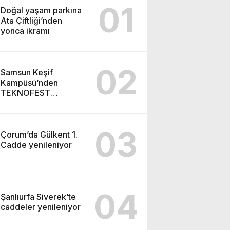
01
Doğal yaşam parkına
Ata Çiftliği’nden
yonca ikramı
02
Samsun Keşif
Kampüsü’nden
TEKNOFEST
Şanlıurfa finaline
03
Çorum’da Gülkent 1.
Cadde yenileniyor
04
Şanlıurfa Siverek’te
caddeler yenileniyor