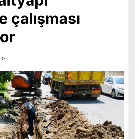
altyapı
e çalışması
or
:37