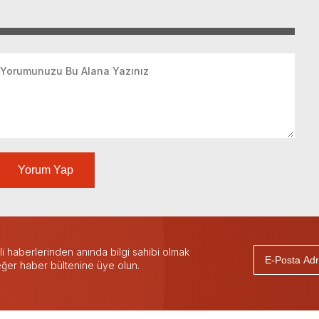
Yorum Yap
 haberlerinden anında bilgi sahibi olmak
 eğer haber bültenine üye olun.