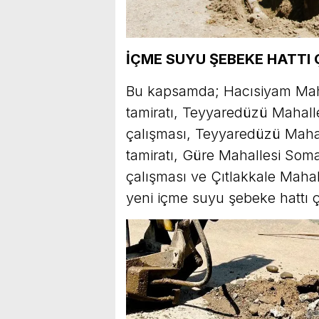
İÇME SUYU ŞEBEKE HATTI
Bu kapsamda; Hacısiyam Maha
tamiratı, Teyyaredüzü Mahall
çalışması, Teyyaredüzü Mahal
tamiratı, Güre Mahallesi Soma
çalışması ve Çıtlakkale Maha
yeni içme suyu şebeke hattı ç