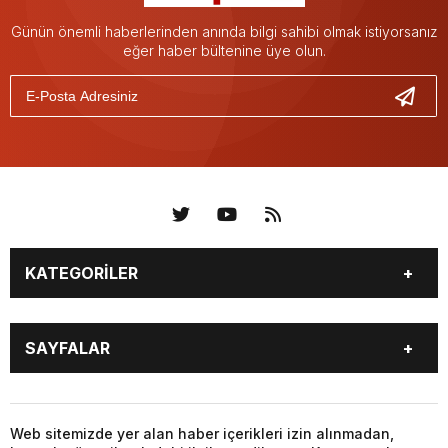
Günün önemli haberlerinden anında bilgi sahibi olmak istiyorsanız
eğer haber bültenine üye olun.
KATEGORİLER
KÜNYE
BİZE ULAŞIN
SAYFALAR
KENTLER VE BAŞKANLARI
SOSYAL MEDYA
Web sitemizde yer alan haber içerikleri izin alınmadan,