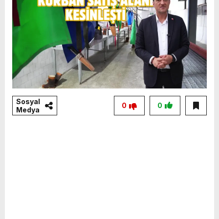
Sosyal
0
0
Medya