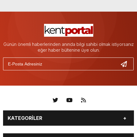
Günün önemli haberlerinden anında bilgi sahibi olmak istiyorsanız
eğer haber bültenine üye olun.
KATEGORİLER
KÜNYE
BİZE ULAŞIN