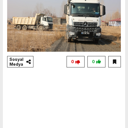
Sosyal
0
0
Medya