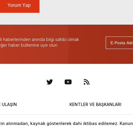
Yorum Yap
 haberlerinden anında bilgi sahibi olmak
 eğer haber bültenine üye olun.
E ULAŞIN
KENTLER VE BAŞKANLARI
izin alınmadan, kaynak gösterilerek dahi iktibas edilemez. Kanun