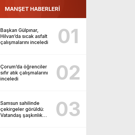
MANŞET HABERLERİ
01
Başkan Gülpınar,
Hilvan’da sıcak asfalt
çalışmalarını inceledi
02
Çorum’da öğrenciler
sıfır atık çalışmalarını
inceledi
03
Samsun sahilinde
çekirgeler görüldü:
Vatandaş şaşkınlık
yaşadı