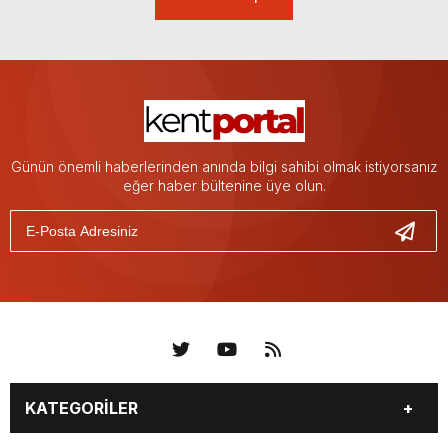
Günün önemli haberlerinden anında bilgi sahibi olmak istiyorsanız
eğer haber bültenine üye olun.
KATEGORİLER