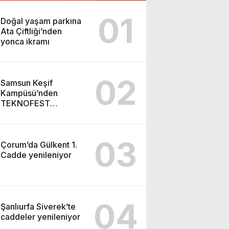
01
Doğal yaşam parkına
Ata Çiftliği’nden
yonca ikramı
02
Samsun Keşif
Kampüsü’nden
TEKNOFEST
Şanlıurfa finaline
03
Çorum’da Gülkent 1.
Cadde yenileniyor
04
Şanlıurfa Siverek’te
caddeler yenileniyor