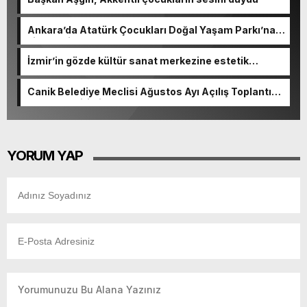
Ankara’da Atatürk Çocukları Doğal Yaşam Parkı’na
ziyaretçi akını
İzmir’in gözde kültür sanat merkezine estetik
dokunuş
Canik Belediye Meclisi Ağustos Ayı Açılış Toplantısı
gerçekleştirildi
YORUM YAP