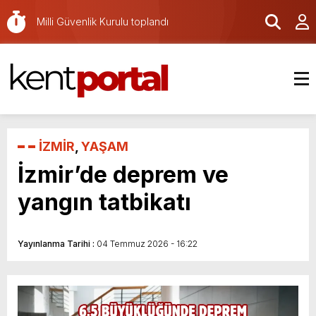
belediye başkanı oldu
Milli Güvenlik Kurulu toplandı
Samsun sahilinde çekirgeler görüldü: Vatandaş
şaşkınlık yaşadı
LGS yerleştirme sonuçları açıklandı
Bakan Yumaklı’dan orman yangınları için kritik
uyarı
Fettah Can, Bursaspor’a özel marş besteledi
İHA saldırısına uğrayan Reyhan Sarı Gemisi
İZMİR
,
YAŞAM
Trabzon’da
Ankara’da hobi bahçesi yangını: 12 bahçe
İzmir’de deprem ve
hasar gördü
YKS sonuçları açıklandı
yangın tatbikatı
Demokrasi ve Milli Birlik Günü, Pamukkale
Üniversitesi’nde anıldı
Başkan Yazıcıoğlu, Türkiye’nin en başarılı il
Yayınlanma Tarihi :
04 Temmuz 2026 - 16:22
belediye başkanı oldu